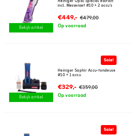
Heiniger Opal Special edition
incl. Messenset #10 + 2 accu's
€449,-
€479,00
Op voorraad
Bekijk artikel
Sale!
Heiniger Saphir Accu-tondeuse
#10 + 1 accu
€329,-
€359,00
Op voorraad
Bekijk artikel
Sale!