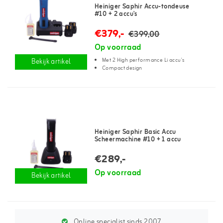
Heiniger Saphir Accu-tondeuse
#10 + 2 accu's
€379,-
€399,00
Op voorraad
Met 2 High performance Li accu's
Bekijk artikel
Compact design
Heiniger Saphir Basic Accu
Scheermachine #10 + 1 accu
€289,-
Op voorraad
Bekijk artikel
Online specialist sinds 2007