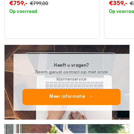
€759,-
€359,-
€799,00
€
Op voorraad
Op voorra
Heeft u vragen?
Neem gerust contact op met onze
klantenservice
Meer informatie