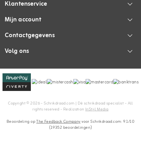
Klantenservice
Mijn account
Contactgegevens
Volg ons
Copyright © 2026 - Schrikdraad.com | Dè schrikdraad specialist - All
rights reserved - Realization
InStijl Media
Beoordeling op
The Feedback Company
voor Schrikdraad.com: 9.1/10
(19352 beoordelingen)