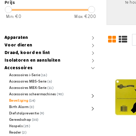
Prijs
te ho
Min: €
0
Max: €
200
Apparaten
Voor dieren
Draad, koord en lint
Isolatoren en aansluiten
Accessoires
Accessoires i-Serie
(16)
Accessoires MBS-Serie
(6)
Accessoires MBX-Serie
(11)
Accessoires scheermachines
(90)
Beveiliging
(14)
Birth Alarm
(0)
Diefstalpreventie
(9)
Gereedschap
(30)
Haspels
(25)
Reader
(2)