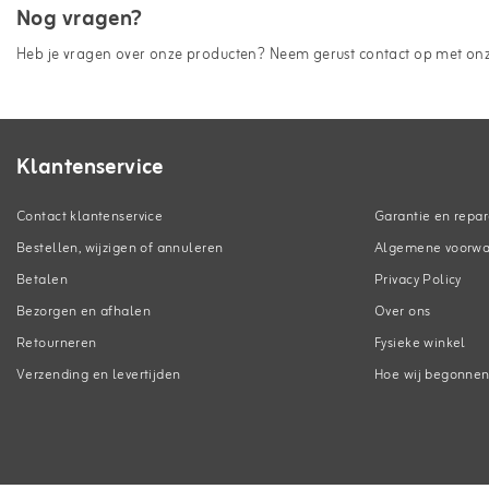
Nog vragen?
Heb je vragen over onze producten? Neem gerust contact op met onze
Klantenservice
Contact klantenservice
Garantie en repar
Bestellen, wijzigen of annuleren
Algemene voorw
Betalen
Privacy Policy
Bezorgen en afhalen
Over ons
Retourneren
Fysieke winkel
Verzending en levertijden
Hoe wij begonne