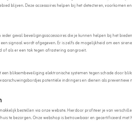
d blijven. Deze accessoires helpen bij het detecteren, voorkomen en re
 in ieder geval beveiligingsaccessoires die je kunnen helpen bij het bied
 een signaal wordt afgegeven. Er is zelfs de mogelijkheid om een siren
of als er een tak tegen afrastering aangroeit.
 een bliksembeveiliging elektronische systemen tegen schade door blik
waarschuwingsbordjes potentiële indringers en dienen als preventieve
m
akkelijk bestellen via onze website. Hierdoor profiteer je van verschi
 thuis te bezorgen. Onze webshop is betrouwbaar en gecertificeerd met 