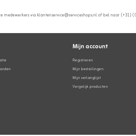
 medewerkers via klantenservice@serviceshops.nl of bel naar (+31) (0
Mijn account
atie
Registreren
aarden
Mijn bestellingen
Mijn verlanglijst
Vergelijk producten
n