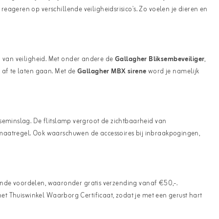
ageren op verschillende veiligheidsrisico's. Zo voelen je dieren en
en van veiligheid. Met onder andere de
Gallagher Bliksembeveiliger
,
e af te laten gaan. Met de
Gallagher MBX sirene
word je namelijk
seminslag. De flitslamp vergroot de zichtbaarheid van
 maatregel. Ook waarschuwen de accessoires bij inbraakpogingen,
llende voordelen, waaronder gratis verzending vanaf €50,-.
het Thuiswinkel Waarborg Certificaat, zodat je met een gerust hart