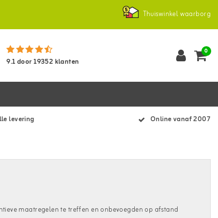
Thuiswinkel waarborg
0
9.1
door
19352
klanten
le levering
Online vanaf 2007
ventieve maatregelen te treffen en onbevoegden op afstand