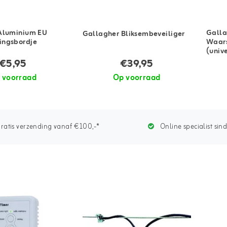
Aluminium EU
Galla
Gallagher Bliksembeveiliger
ngsbordje
Waars
(univ
€5,95
€39,95
 voorraad
Op voorraad
ratis verzending vanaf €100,-*
Online specialist sin