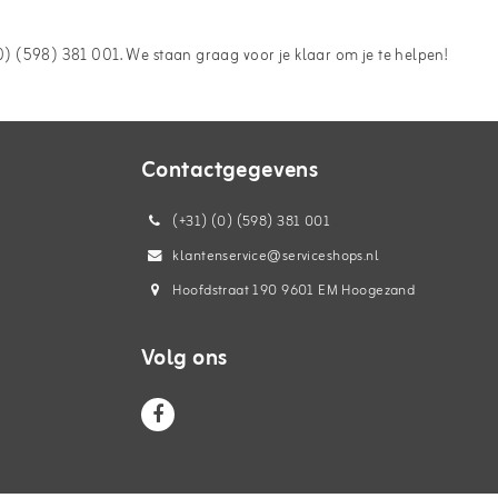
) (598) 381 001. We staan graag voor je klaar om je te helpen!
Contactgegevens
(+31) (0) (598) 381 001
klantenservice@serviceshops.nl
Hoofdstraat 190 9601 EM Hoogezand
Volg ons