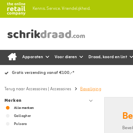
Kennis.
Service.
Vriendelijkheid.
Apparaten
Voor dieren
Draad, koord en lint
Gratis verzending vanaf €100,-*
Terug naar Accessoires
|
Accessoires
Beveiliging
Merken
Alle merken
Be
Gallagher
Pulsara
Bevei