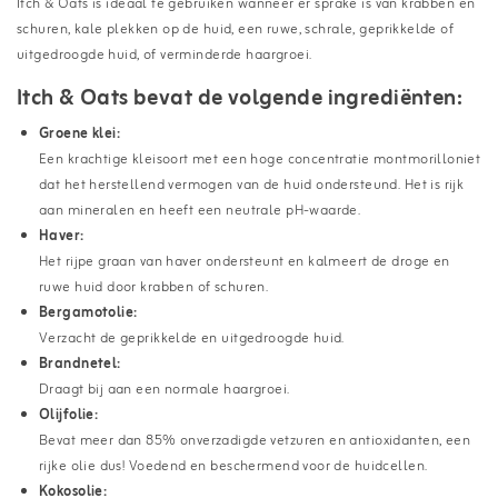
Itch & Oats is ideaal te gebruiken wanneer er sprake is van krabben en
schuren, kale plekken op de huid, een ruwe, schrale, geprikkelde of
uitgedroogde huid, of verminderde haargroei.
Itch & Oats bevat de volgende ingrediënten:
Groene klei:
Een krachtige kleisoort met een hoge concentratie montmorilloniet
dat het herstellend vermogen van de huid ondersteund. Het is rijk
aan mineralen en heeft een neutrale pH-waarde.
Haver:
Het rijpe graan van haver ondersteunt en kalmeert de droge en
ruwe huid door krabben of schuren.
Bergamotolie:
Verzacht de geprikkelde en uitgedroogde huid.
Brandnetel:
Draagt bij aan een normale haargroei.
Olijfolie:
Bevat meer dan 85% onverzadigde vetzuren en antioxidanten, een
rijke olie dus! Voedend en beschermend voor de huidcellen.
Kokosolie: