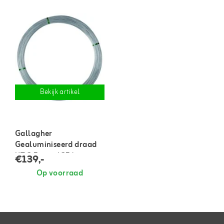
Bekijk artikel
Gallagher
Gealuminiseerd draad
HT 2,5 mm / 25 kg ca
€139,-
625 m
Op voorraad