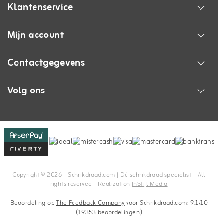
Klantenservice
Mijn account
Contactgegevens
Volg ons
Copyright © 2026 - Schrikdraad.com | Dè schrikdraad specialist - All
rights reserved - Realization
InStijl Media
Beoordeling op
The Feedback Company
voor Schrikdraad.com: 9.1/10
(19353 beoordelingen)