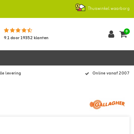
Thuiswinkel waarborg
0
9.1
door
19352
klanten
le levering
Online vanaf 2007