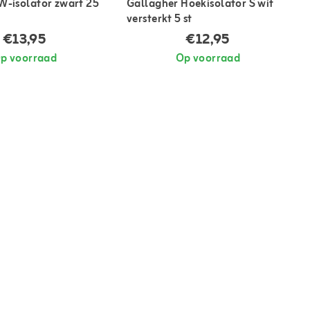
W-isolator zwart 25
Gallagher Hoekisolator S wit
versterkt 5 st
€13,95
€12,95
p voorraad
Op voorraad