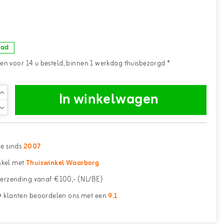
-
aad
n voor 14 u besteld, binnen 1 werkdag thuisbezorgd *
In winkelwagen
ne sinds
2007
kel met
Thuiswinkel Waarborg
erzending vanaf €100,- (NL/BE)
 klanten beoordelen ons met een
9.1