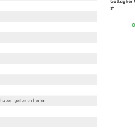
Gallagher 
st
O
chapen, geiten en herten