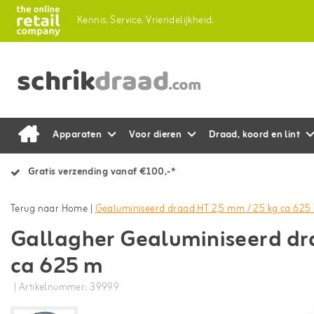
Kennis.
Service.
Vriendelijkheid.
Apparaten
Voor dieren
Draad, koord en lint
Gratis verzending vanaf €100,-*
Terug naar Home
|
Gealuminiseerd draad HT 2,5 mm / 25 kg ca 625
Gallagher Gealuminiseerd dr
ca 625 m
| Artikelnummer: 39999