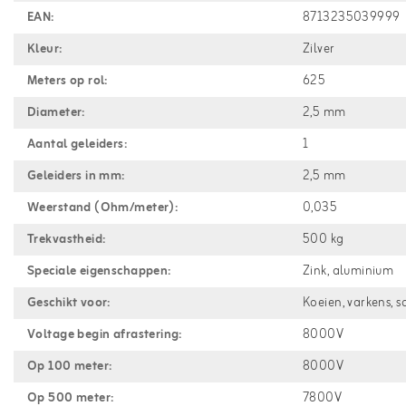
EAN:
8713235039999
Kleur:
Zilver
Meters op rol:
625
Diameter:
2,5 mm
Aantal geleiders:
1
Geleiders in mm:
2,5 mm
Weerstand (Ohm/meter):
0,035
Trekvastheid:
500 kg
Speciale eigenschappen:
Zink, aluminium
Geschikt voor:
Koeien, varkens, s
Voltage begin afrastering:
8000V
Op 100 meter:
8000V
Op 500 meter:
7800V