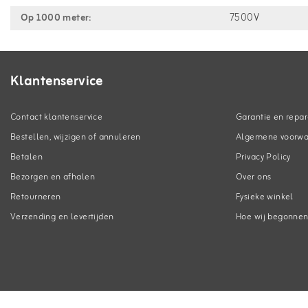
Op 1000 meter:
7500V
Klantenservice
Contact klantenservice
Garantie en repar
Bestellen, wijzigen of annuleren
Algemene voorw
Betalen
Privacy Policy
Bezorgen en afhalen
Over ons
Retourneren
Fysieke winkel
Verzending en levertijden
Hoe wij begonne