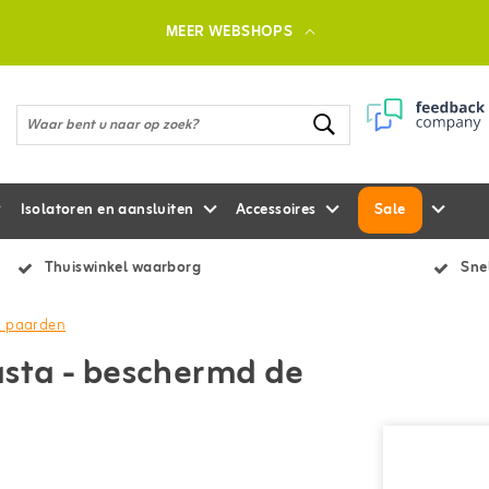
MEER WEBSHOPS
Isolatoren en aansluiten
Accessoires
Sale
Thuiswinkel waarborg
Snel
an paarden
asta - beschermd de