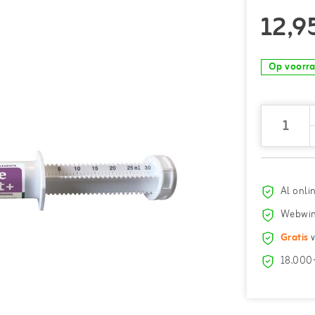
12,9
Op voorr
Al onli
Webwin
Gratis
v
18.000+