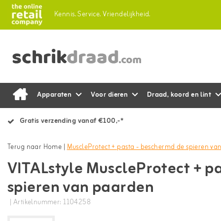
Kennis.
Service.
Vriendelijkheid.
Apparaten
Voor dieren
Draad, koord en lint
Gratis verzending vanaf €100,-*
Terug naar Home
|
MuscleProtect + pasta - beschermd de spieren v
VITALstyle MuscleProtect + p
spieren van paarden
| Artikelnummer: 1104258