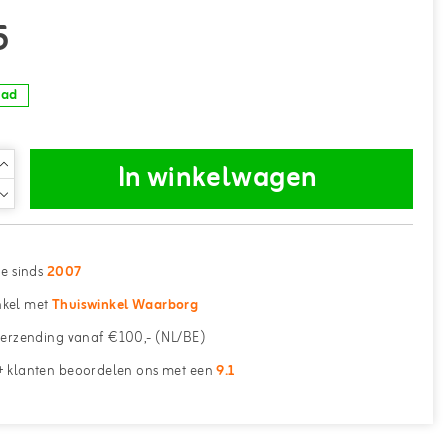
5
aad
In winkelwagen
ne sinds
2007
kel met
Thuiswinkel Waarborg
erzending vanaf €100,- (NL/BE)
 klanten beoordelen ons met een
9.1