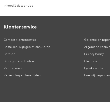
Inhoud 1 doseertube
Klantenservice
Contact klantenservice
Garantie en repar
Bestellen, wijzigen of annuleren
Algemene voorw
Betalen
Privacy Policy
Bezorgen en afhalen
Over ons
Retourneren
Fysieke winkel
Verzending en levertijden
Hoe wij begonne