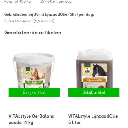
Pony tot 450 kg
15 - 30 ml per dag
Gebruiksduur bij 30 ml LijnzaadOlie (5ltr) per dag:
5 ltr = 167 dagen (5,5 maand)
Gerelateerde artikelen
Bekijk artikel
Bekijk artikel
VITALstyle OerBalans
VITALstyle LijnzaadOlie
poeder 4 kg
5 liter