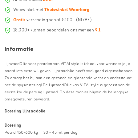
Webwinkel met
Thuiswinkel Waarborg
Gratis
verzending vanaf €100,- (NL/BE)
18.000+ klanten beoordelen ons met een
9.1
Informatie
LijnzaadOlie voor paarden van VITALstyle is ideaal voor wanneer je je
paard iets extra wil geven. Lijnzaadolie heeft veel goed eigenschappen.
Zo draagt het bij aan een gezonde en glanzende vacht en ondersteunt
het de spijsvertering! De LijnzaadOlie van VITALstyle is geperst van de
eerste koude persing lijnzaad. Op deze manier blijven de belangrijke
omegavetzuren bewaard.
Dosering Lijnzaadolie
Dosering
Paard 450-600 kg
30 - 45 ml per dag