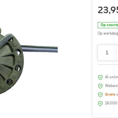
23,9
Op voorr
Op werkdage
Al onli
Webwin
Gratis
v
18.000+