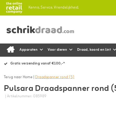
Kennis.
Service.
Vriendelijkheid.
Apparaten
Voor dieren
Draad, koord en lint
Gratis verzending vanaf €100,-*
Terug naar Home
|
Draadspanner rond (5)
Pulsara Draadspanner rond (
| Artikelnummer: 085989