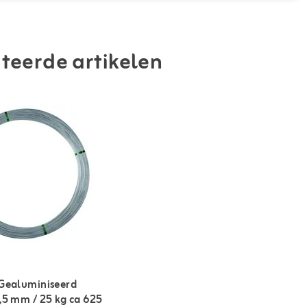
teerde artikelen
Gealuminiseerd
,5 mm / 25 kg ca 625