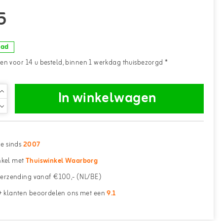
5
aad
n voor 14 u besteld, binnen 1 werkdag thuisbezorgd *
In winkelwagen
ne sinds
2007
kel met
Thuiswinkel Waarborg
erzending vanaf €100,- (NL/BE)
 klanten beoordelen ons met een
9.1