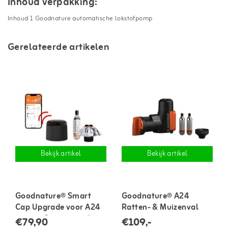
Inhoud verpakking:
Inhoud 1 Goodnature automatische lokstofpomp
Gerelateerde artikelen
Bekijk artikel
Bekijk artikel
Goodnature® Smart
Goodnature® A24
Cap Upgrade voor A24
Ratten- & Muizenval
ratten- & muizenval
starter set
€79,90
€109,-