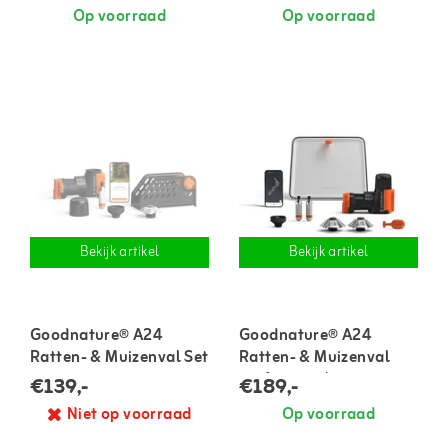
Op voorraad
Op voorraad
Bekijk artikel
Bekijk artikel
Goodnature® A24
Goodnature® A24
Ratten- & Muizenval Set
Ratten- & Muizenval
professional set
€139,-
€189,-
Niet op voorraad
Op voorraad