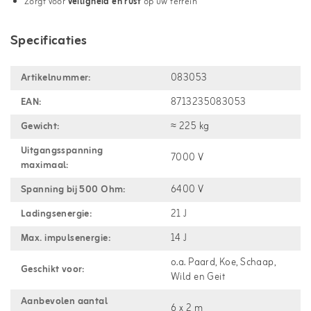
Zorgt voor
veiligheid en rust
op uw terrein
Specificaties
Artikelnummer:
083053
EAN:
8713235083053
Gewicht:
≈ 225 kg
Uitgangsspanning
7000 V
maximaal:
Spanning bij 500 Ohm:
6400 V
Ladingsenergie:
21 J
Max. impulsenergie:
14 J
o.a. Paard, Koe, Schaap,
Geschikt voor:
Wild en Geit
Aanbevolen aantal
6 x 2 m