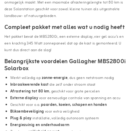
onmogelijk maakt. Met een maximale afrasteringslengte tot 80 km is
deze Solarstation geschikt voor zowel kleine tuinen als uitgestrekte
landbouw- of natuurgebieden.
Compleet pakket met alles wat u nodig heeft
Het pakket bevat de MBS2800i, een externe display, vier gel accu’s en
een krachtig 345 Watt zonnepaneel dat op de kast is gemonteerd. U
kunt dus direct aan de slag!
Belangrijkste voordelen Gallagher MBS2800i
Solarbox
Werkt volledig op
zonne-energie
, dus geen netstroom nodig
Inbraakwerende kast
die zelf onder stroom staat
Afrastering tot 80 km
, geschikt voor grote percelen
Externe display
voor eenvoudige controle van spanning en accu
Geschikt voor o.a.
paarden, koeien, schapen en honden
Bliksembeveiliging
voor extra veiligheid
Plug & play
installatie, volledig autonoom systeem
Energiezuinig en onderhoudsarm