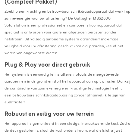
(Compleet Pakket)
Zoekt u een krachtig en betrouwbaar schrikdraadapparaat dat werkt op
zonne-energie voor uw afrastering? De Gallagher MBS2800i
Solarstation is een professioneel en compleet stroomapparaat dat
speciaal is ontworpen voor grote en afgelegen percelen zonder
netstroom. Dit volledig autonome systeem garandeert maximale
veiligheid voor uw afrastering, geschikt voor o.a. paarden, vee of het
weren van ongewenste dieren.
Plug & Play voor direct gebruik
Het systeem is eenvoudig te installeren: plaats de meegeleverde
aardpennen in de grond en sluit het apparaat aan op uw raster. Dankzij
de combinatie van zonne-energie en krachtige technologie heeft u
een betrouwbare schrikdraadoplossing zonder afhankelijk te zijn van
elektriciteit.
Robuust en veilig voor uw terrein
Het apparaat is gemonteerd in een stevige, inbraakwerende kast. Zodra
de deur gesloten is, staat de kast onder stroom, wat diefstal vrijwel