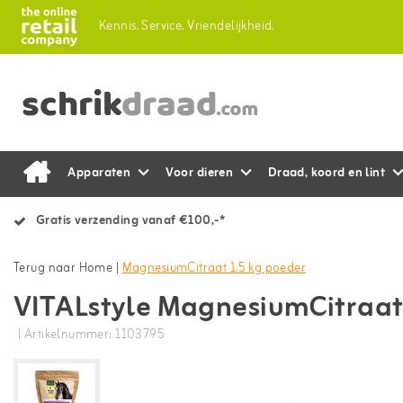
Kennis.
Service.
Vriendelijkheid.
Apparaten
Voor dieren
Draad, koord en lint
Gratis verzending vanaf €100,-*
Terug naar Home
|
MagnesiumCitraat 1.5 kg poeder
VITALstyle MagnesiumCitraat
| Artikelnummer: 1103795