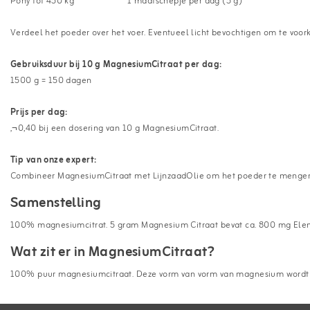
Pony tot 450 kg
1 maatschepje per dag (5 g)
Verdeel het poeder over het voer. Eventueel licht bevochtigen om te voo
Gebruiksduur bij 10 g MagnesiumCitraat per dag:
1500 g = 150 dagen
Prijs per dag:
‚¬0,40 bij een dosering van 10 g MagnesiumCitraat.
Tip van onze expert:
Combineer MagnesiumCitraat met LijnzaadOlie om het poeder te mengen. 
Samenstelling
100% magnesiumcitrat. 5 gram Magnesium Citraat bevat ca. 800 mg Ele
Wat zit er in MagnesiumCitraat?
100% puur magnesiumcitraat. Deze vorm van vorm van magnesium word