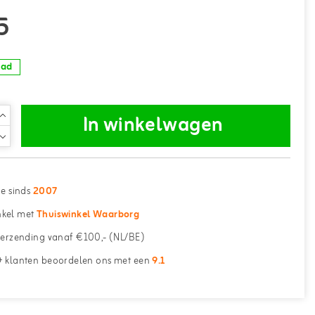
5
aad
In winkelwagen
ne sinds
2007
kel met
Thuiswinkel Waarborg
erzending vanaf €100,- (NL/BE)
 klanten beoordelen ons met een
9.1