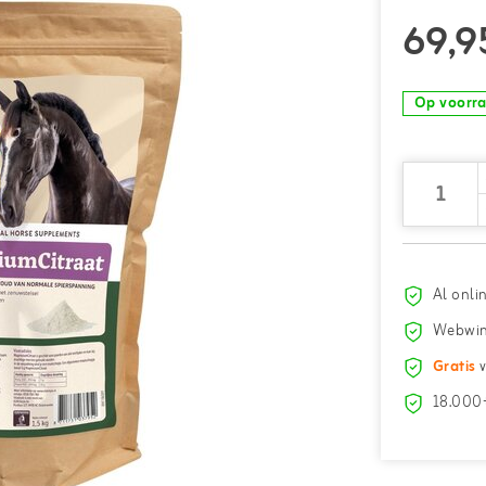
69,9
Op voorr
Al onli
Webwin
Gratis
v
18.000+