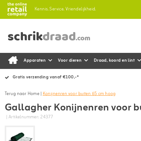
Kennis.
Service.
Vriendelijkheid.
Apparaten
Voor dieren
Draad, koord en lint
Gratis verzending vanaf €100,-*
Terug naar Home
|
Konijnenren voor buiten 65 cm hoog
Gallagher Konijnenren voor b
| Artikelnummer: 24377