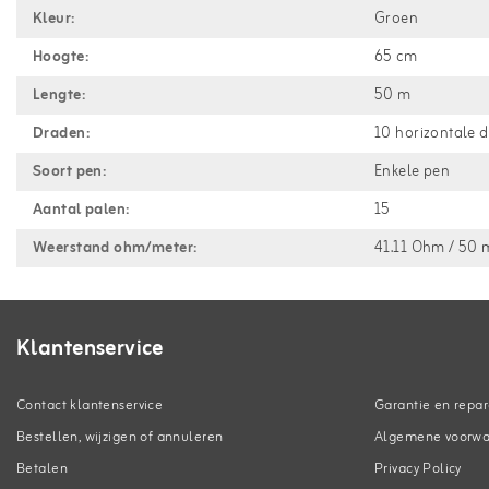
Kleur:
Groen
Hoogte:
65 cm
Lengte:
50 m
Draden:
10 horizontale 
Soort pen:
Enkele pen
Aantal palen:
15
Weerstand ohm/meter:
41.11 Ohm / 50 
Klantenservice
Contact klantenservice
Garantie en repar
Bestellen, wijzigen of annuleren
Algemene voorw
Betalen
Privacy Policy