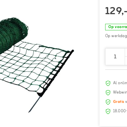
129,
Op voorr
Op werkdage
Al onli
Webwin
Gratis
v
18.000+