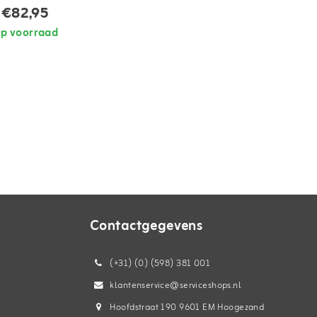
€82,95
p voorraad
Contactgegevens
(+31) (0) (598) 381 001
klantenservice@serviceshops.nl
Hoofdstraat 190 9601 EM Hoogezand