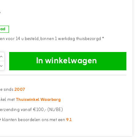
-
aad
n voor 14 u besteld, binnen 1 werkdag thuisbezorgd *
In winkelwagen
ne sinds
2007
kel met
Thuiswinkel Waarborg
erzending vanaf €100,- (NL/BE)
 klanten beoordelen ons met een
9.1