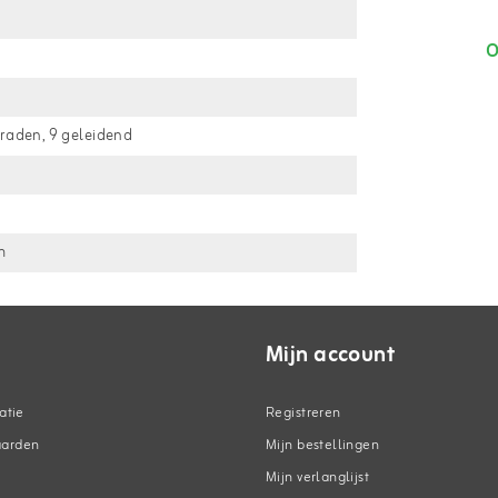
O
draden, 9 geleidend
m
Mijn account
atie
Registreren
aarden
Mijn bestellingen
Mijn verlanglijst