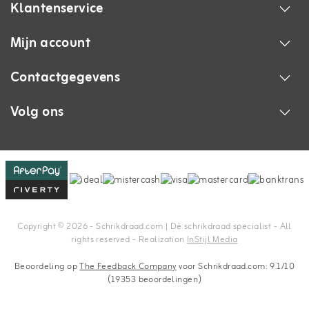
Klantenservice
Mijn account
Contactgegevens
Volg ons
Copyright © 2026 - Schrikdraad.com | Dè schrikdraad specialist - All
rights reserved - Realization
InStijl Media
Beoordeling op
The Feedback Company
voor Schrikdraad.com: 9.1/10
(19353 beoordelingen)