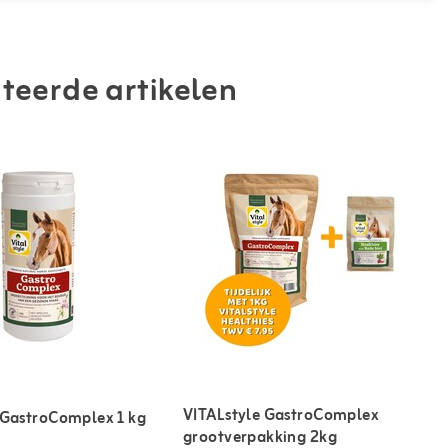
teerde artikelen
VITALstyle GastroComplex
 GastroComplex 1 kg
grootverpakking 2kg