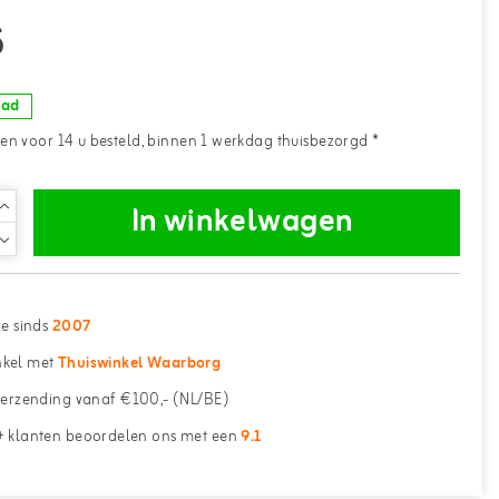
5
aad
n voor 14 u besteld, binnen 1 werkdag thuisbezorgd *
In winkelwagen
ne sinds
2007
kel met
Thuiswinkel Waarborg
erzending vanaf €100,- (NL/BE)
 klanten beoordelen ons met een
9.1