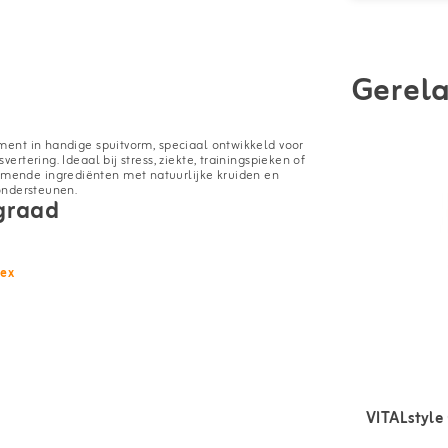
Gerela
ent in handige spuitvorm, speciaal ontwikkeld voor
tering. Ideaal bij stress, ziekte, trainingspieken of
ende ingrediënten met natuurlijke kruiden en
ondersteunen.
graad
ex
VITALstyle