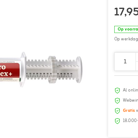
17,9
Op voorr
Op werkdage
Al onli
Webwin
Gratis
v
18.000+