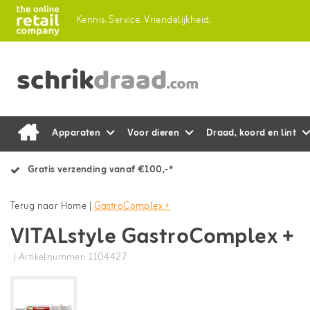
Kennis.
Service.
Vriendelijkheid.
Apparaten
Voor dieren
Draad, koord en lint
Gratis verzending vanaf €100,-*
Terug naar Home
|
GastroComplex +
VITALstyle GastroComplex +
| Artikelnummer: 1104427