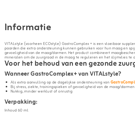
Informatie
VITALstyle (voorheen ECOstyle) GastroComplex + is een vloeibaar supplem
paarden die extra ondersteuning kunnen gebruiken voor hun maag en spijsver
gevoeligheid van de maag/darmen. Het product combineert maagbescherm
mineralen om de zuurgraad in de maag te reguleren en het slijmvlies te 
Voor het behoud van een gezonde zuur
Wanneer GastroComplex+ van VITALstyle?
Als extra aanvulling op de dagelijkse ondersteuning van
GastroCompl
Bij stress, ziekte, trainingspieken of gevoeligheid van de maag/darmen
Nukkig, minder werklust of onrustig
Verpakking:
Inhoud 60 ml