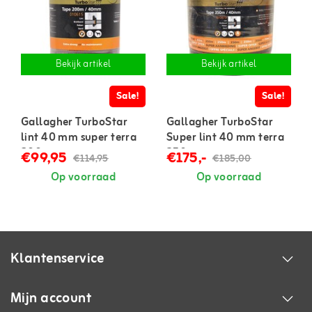
Bekijk artikel
Bekijk artikel
Sale!
Sale!
Gallagher TurboStar
Gallagher TurboStar
lint 40 mm super terra
Super lint 40 mm terra
200 m
350 m
€99,95
€175,-
€114,95
€185,00
Op voorraad
Op voorraad
Klantenservice
Mijn account