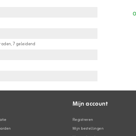
O
raden, 7 geleidend
Mijn account
atie
Registreren
aarden
Mijn bestellingen