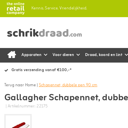
Kennis.
Service.
Vriendelijkheid.
Apparaten
Voor dieren
Draad, koord en lint
Gratis verzending vanaf €100,-*
Terug naar Home
|
Schapennet, dubbele pen 90 cm
Gallagher Schapennet, dubbe
| Artikelnummer: 22175