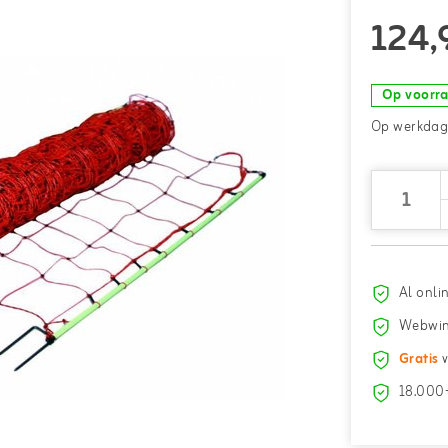
124,
Op voorr
Op werkdage
Al onli
Webwin
Gratis
v
18.000+