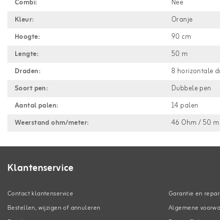
Combi:
Nee
Kleur:
Oranje
Hoogte:
90 cm
Lengte:
50 m
Draden:
8 horizontale d
Soort pen:
Dubbele pen
Aantal palen:
14 palen
Weerstand ohm/meter:
46 Ohm / 50 m
Klantenservice
Contact klantenservice
Garantie en repar
Bestellen, wijzigen of annuleren
Algemene voorw