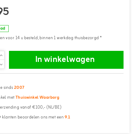
95
aad
n voor 14 u besteld, binnen 1 werkdag thuisbezorgd *
In winkelwagen
ne sinds
2007
kel met
Thuiswinkel Waarborg
erzending vanaf €100,- (NL/BE)
 klanten beoordelen ons met een
9.1