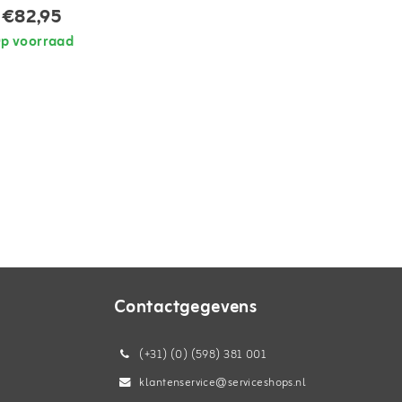
€82,95
p voorraad
Contactgegevens
(+31) (0) (598) 381 001
klantenservice@serviceshops.nl