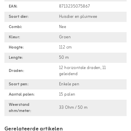
EAN:
8713235075867
Soort dier:
Huisdier en pluimvee
Combi:
Nee
Kleur:
Groen
Hoogte:
112 cm
Lengte:
50 m
12 horizontale draden, 11
Draden:
geleidend
Soort pen:
Enkele pen
Aantal palen:
15 palen
Weerstand
33 Ohm / 50 m
ohm/meter:
Gerelateerde artikelen