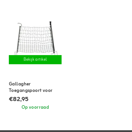
Bekijk artikel
Gallagher
Toegangspoort voor
netten
€82,95
Op voorraad