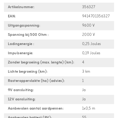
Artikelnummer:
356327
EAN:
9414701356327
Uitgangsspanning:
9600 V
Spanning bij 500 Ohm :
2000 V
Ladingenergie :
0,25 Joules
Impulsenergie:
0,19 Joules
Zonder begroeiing (max. lengte) (km):
4
Lichte begroeiing (km):
3 km
Rasteroppervlakte (ha) (advies):
1
9V aansluiting:
Ja
12V aansluiting:
Ja
Aanbevolen aantal aardpennen:
1x0,5 m
Aanbevolen batterij (9V):
55