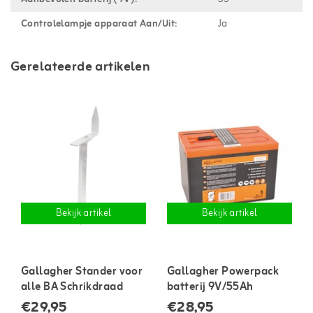
Controlelampje apparaat Aan/Uit:
Ja
Gerelateerde artikelen
Bekijk artikel
Bekijk artikel
Gallagher Stander voor
Gallagher Powerpack
alle BA Schrikdraad
batterij 9V/55Ah
apparaten
€29,95
€28,95