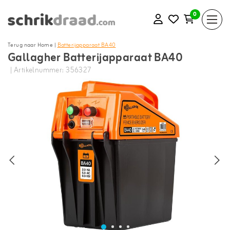
0
Terug naar Home
|
Batterijapparaat BA40
Gallagher Batterijapparaat BA40
| Artikelnummer: 356327