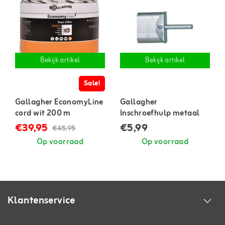
Bekijk artikel
Bekijk artikel
Sale!
Gallagher EconomyLine
Gallagher
cord wit 200 m
Inschroefhulp metaal
€39,95
€5,99
€45,95
Op voorraad
Op voorraad
Klantenservice