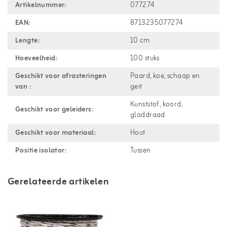
Artikelnummer:
077274
EAN:
8713235077274
Lengte:
10 cm
Hoeveelheid:
100 stuks
Geschikt voor afrasteringen
Paard, koe, schaap en
van :
geit
Kunststof, koord,
Geschikt voor geleiders:
gladdraad
Geschikt voor materiaal:
Hout
Positie isolator:
Tussen
Gerelateerde artikelen