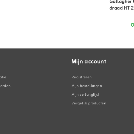
Gallagher 
draad HT 2
m
O
Mijn account
atie
Registreren
aarden
Mijn bestellingen
Mijn verlanglijst
Vergelijk producten
n