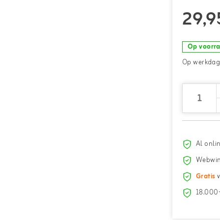
29,9
Op voorr
Op werkdage
Al onli
Webwin
Gratis
v
18.000+