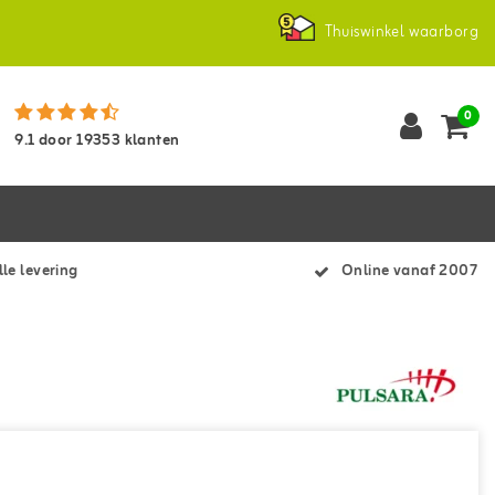
Thuiswinkel waarborg
0
9.1
door
19353
klanten
le levering
Online vanaf 2007