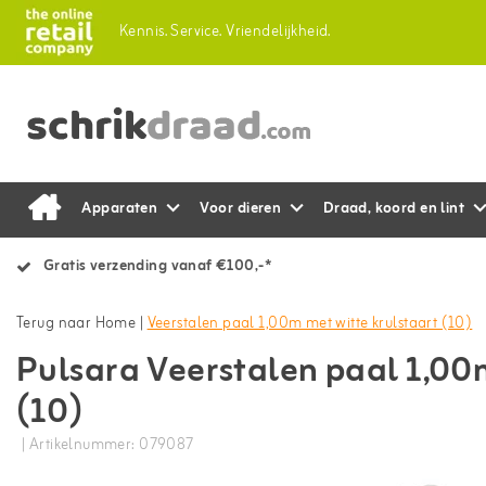
Kennis.
Service.
Vriendelijkheid.
Apparaten
Voor dieren
Draad, koord en lint
Gratis verzending vanaf €100,-*
Terug naar Home
|
Veerstalen paal 1,00m met witte krulstaart (10)
Pulsara Veerstalen paal 1,00
(10)
| Artikelnummer: 079087