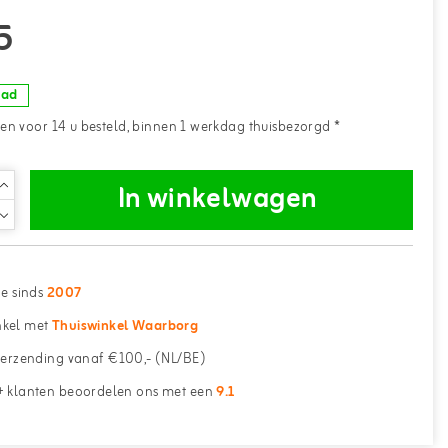
5
aad
n voor 14 u besteld, binnen 1 werkdag thuisbezorgd *
In winkelwagen
ne sinds
2007
kel met
Thuiswinkel Waarborg
erzending vanaf €100,- (NL/BE)
 klanten beoordelen ons met een
9.1