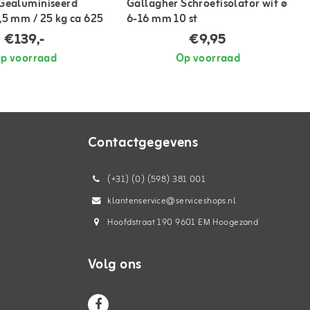
Gealuminiseerd
Gallagher Schroefisolator wit ø
,5 mm / 25 kg ca 625
6-16 mm 10 st
€139,-
€9,95
p voorraad
Op voorraad
Contactgegevens
(+31) (0) (598) 381 001
klantenservice@serviceshops.nl
Hoofdstraat 190 9601 EM Hoogezand
Volg ons