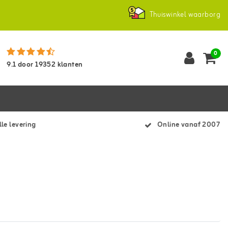
Thuiswinkel waarborg
0
9.1
door
19352
klanten
le levering
Online vanaf 2007