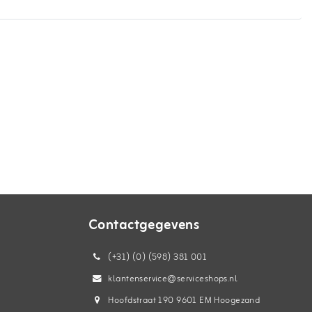
Contactgegevens
(+31) (0) (598) 381 001
klantenservice@serviceshops.nl
Hoofdstraat 190 9601 EM Hoogezand