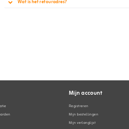
Wat is het retouradres?
Mijn account
atie
Registreren
aarden
Mijn bestellingen
Mijn verlanglijst