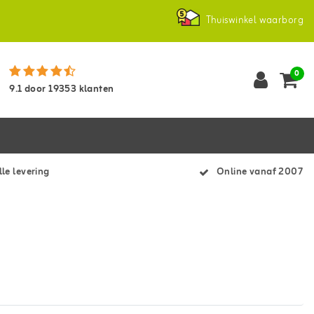
Thuiswinkel waarborg
0
9.1
door
19353
klanten
le levering
Online vanaf 2007