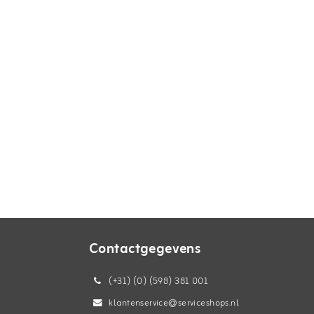
Contactgegevens
(+31) (0) (598) 381 001
klantenservice@serviceshops.nl