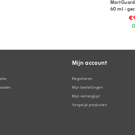
MartGuard
60 ml - ge
€
O
Mijn account
atie
Registreren
aarden
Mijn bestellingen
Mijn verlanglijst
Vergelijk producten
n