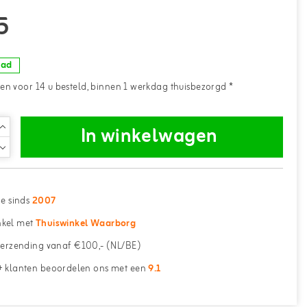
5
aad
n voor 14 u besteld, binnen 1 werkdag thuisbezorgd *
In winkelwagen
ne sinds
2007
kel met
Thuiswinkel Waarborg
erzending vanaf €100,- (NL/BE)
 klanten beoordelen ons met een
9.1