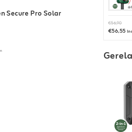
n Secure Pro Solar
€56,90
€56,55
In
en
Gerela