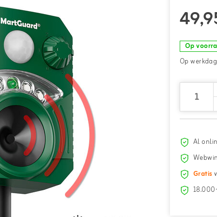
49,9
Op voorr
Op werkdage
Al onli
Webwin
Gratis
v
18.000+