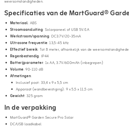
weersomstandigheden.
Specificaties van de MartGuard® Garde
Materiaal
: ABS
Stroomaansluiting
: Solarpaneel of USB 5V/1A
Werkstroom/spanning
: DC3.7V/20-35mA
Ultrasone frequentie
: 13,5-45 kHz
Effectief bereik
: Tot 8 meter, afhankelijk van de weersomstandighed
Regenbestendig
: IP44
Batterijparameter
: 1x AA, 3.7V/600mAh (inbegrepen)
Volume
: 90-110 dB
Afmetingen
:
Inclusief poot: 33,4 x 9 x 5,5 cm
Apparaat (wandbevestiging): 9 x 5,5 x 11,5 cm
Gewicht
: 325 gram
In de verpakking
MartGuard® Garden Secure Pro Solar
DC/USB laadkabel