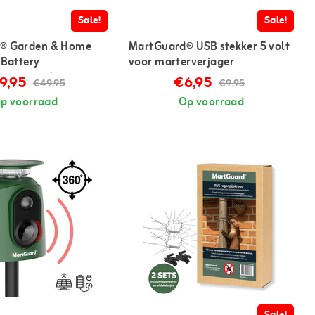
Sale!
Sale!
® Garden & Home
MartGuard® USB stekker 5 volt
 Battery
voor marterverjager
ager voor binnen en
9,95
€6,95
€49,95
€9,95
p voorraad
Op voorraad