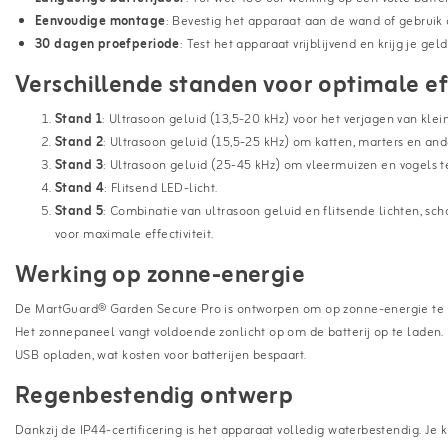
Eenvoudige montage
: Bevestig het apparaat aan de wand of gebruik
30 dagen proefperiode
: Test het apparaat vrijblijvend en krijg je gel
Verschillende standen voor optimale eff
Stand 1
: Ultrasoon geluid (13,5-20 kHz) voor het verjagen van klei
Stand 2
: Ultrasoon geluid (15,5-25 kHz) om katten, marters en and
Stand 3
: Ultrasoon geluid (25-45 kHz) om vleermuizen en vogels t
Stand 4
: Flitsend LED-licht.
Stand 5
: Combinatie van ultrasoon geluid en flitsende lichten, sc
voor maximale effectiviteit.
Werking op zonne-energie
De MartGuard® Garden Secure Pro is ontworpen om op zonne-energie te we
Het zonnepaneel vangt voldoende zonlicht op om de batterij op te laden. 
USB opladen, wat kosten voor batterijen bespaart.
Regenbestendig ontwerp
Dankzij de IP44-certificering is het apparaat volledig waterbestendig. Je 