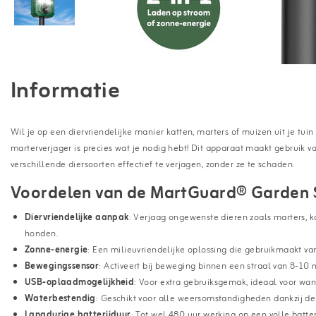
Informatie
Wil je op een diervriendelijke manier katten, marters of muizen uit je t
marterverjager is precies wat je nodig hebt! Dit apparaat maakt gebruik v
verschillende diersoorten effectief te verjagen, zonder ze te schaden.
Voordelen van de MartGuard® Garden 
Diervriendelijke aanpak
: Verjaag ongewenste dieren zoals marters, ka
honden.
Zonne-energie
: Een milieuvriendelijke oplossing die gebruikmaakt v
Bewegingssensor
: Activeert bij beweging binnen een straal van 8-10
USB-oplaadmogelijkheid
: Voor extra gebruiksgemak, ideaal voor wann
Waterbestendig
: Geschikt voor alle weersomstandigheden dankzij de 
Langdurige batterijduur
: Tot wel 480 uur werking op een volle batteri