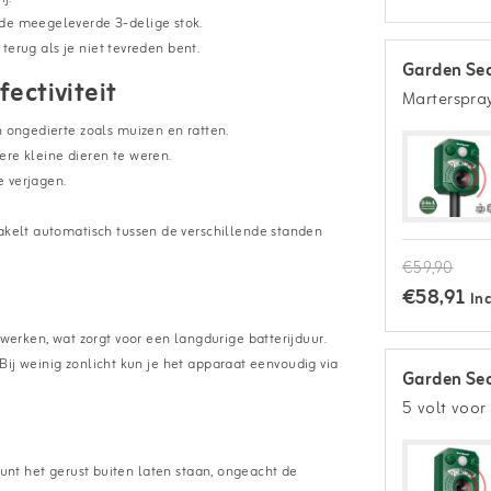
 de meegeleverde 3-delige stok.
d terug als je niet tevreden bent.
Garden Sec
ectiviteit
Marterspra
n ongedierte zoals muizen en ratten.
ere kleine dieren te weren.
e verjagen.
hakelt automatisch tussen de verschillende standen
€59,90
€58,91
Inc
rken, wat zorgt voor een langdurige batterijduur.
Bij weinig zonlicht kun je het apparaat eenvoudig via
Garden Sec
5 volt voor
kunt het gerust buiten laten staan, ongeacht de