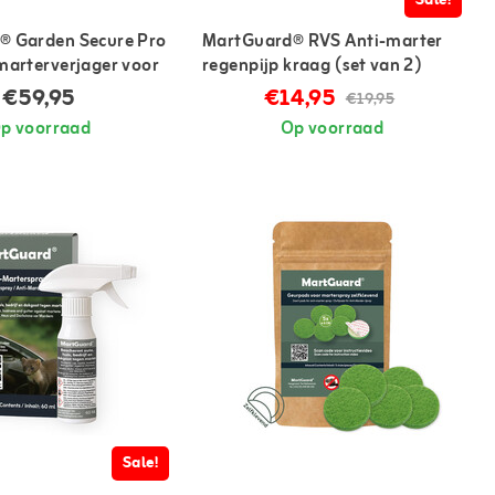
Sale!
® Garden Secure Pro
MartGuard® RVS Anti-marter
marterverjager voor
regenpijp kraag (set van 2)
€59,95
€14,95
€19,95
p voorraad
Op voorraad
Sale!