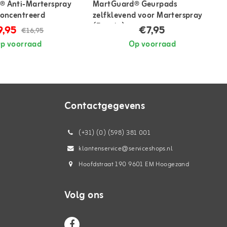
® Anti-Marterspray
MartGuard® Geurpads
concentreerd
zelfklevend voor Marterspray
(5 stuks)
9,95
€7,95
€16,95
p voorraad
Op voorraad
Contactgegevens
(+31) (0) (598) 381 001
klantenservice@serviceshops.nl
Hoofdstraat 190 9601 EM Hoogezand
Volg ons