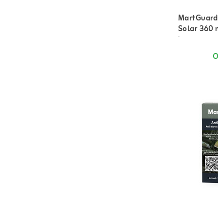
MartGuard
Solar 360 
buiten
O