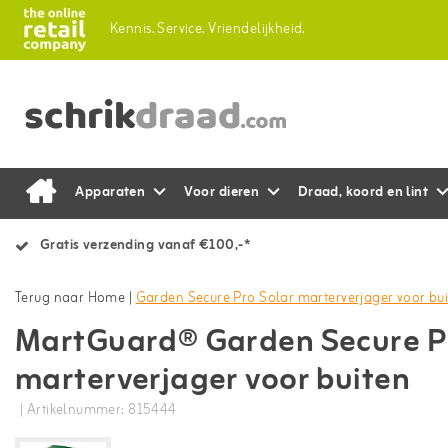
Kennis.
Service.
Vriendelijkheid.
Apparaten
Voor dieren
Draad, koord en lint
Gratis verzending vanaf €100,-*
Terug naar Home
|
Garden Secure Pro Solar marterverjager voor bu
MartGuard® Garden Secure P
marterverjager voor buiten
| Artikelnummer: 815444