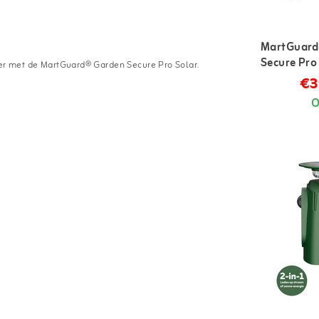
MartGuard
Secure Pro
nier met de MartGuard® Garden Secure Pro Solar.
marterverj
€3
buiten
O