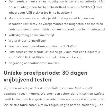
Op meerdere manieren eenvoudig aan te sluiten: op batterijen (4x
AA, niet inbegrepen, los bij te bestellen) of via DC-5V/USB (kabel
inbegrepen, USB stekker los bij te bestellen)
Montage is zeer eenvoudig: je klikt het apparaat binnen een
seconden vast, d.m.v. de voorgemonteerde magneten aan metalen
ondergronden of door middel van een schroef door het montagegat
Volledig veilig en diervriendelijk
Werkt direct na installatie
Zeer laag energieverbruik van slechts 0,10 Watt
Flitsritmes en variërende ultrasone geluiden met een frequentie
van 15-55 kHz (het flitslicht is ook uit te schakelen)
Nagenoeg onhoorbaar voor mensen
Unieke proefperiode: 30 dagen
vrijblijvend testen!
Wij staan volledig achter de effectiviteit van onze MartGuard®
apparaten tegen marters. We begrijpen echter dat u misschien twijfels
heeft bij de aanschaf, gezien de vele opties op de markt en de beloften
van diverse fabrikanten. Om uw zorgen weg te nemen, bieden wij u de