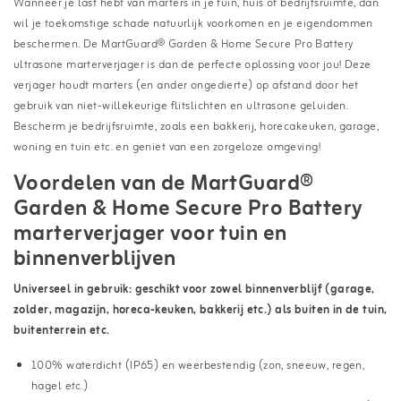
Wanneer je last hebt van marters in je tuin, huis of bedrijfsruimte, dan
wil je toekomstige schade natuurlijk voorkomen en je eigendommen
beschermen. De MartGuard® Garden & Home Secure Pro Battery
ultrasone marterverjager is dan de perfecte oplossing voor jou! Deze
verjager houdt marters (en ander ongedierte) op afstand door het
gebruik van niet-willekeurige flitslichten en ultrasone geluiden.
Bescherm je bedrijfsruimte, zoals een bakkerij, horecakeuken, garage,
woning en tuin etc. en geniet van een zorgeloze omgeving!
Voordelen van de MartGuard®
Garden & Home Secure Pro Battery
marterverjager voor tuin en
binnenverblijven
Universeel in gebruik: geschikt voor zowel binnenverblijf (garage,
zolder, magazijn, horeca-keuken, bakkerij etc.) als buiten in de tuin,
buitenterrein etc.
100% waterdicht (IP65) en weerbestendig (zon, sneeuw, regen,
hagel etc.)