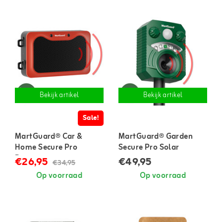
Bekijk artikel
Bekijk artikel
Sale!
MartGuard® Car &
MartGuard® Garden
Home Secure Pro
Secure Pro Solar
Battery marterverjager
marterverjager voor
€26,95
€49,95
€34,95
voor in auto en huis
buiten
Op voorraad
Op voorraad