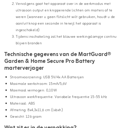
Vervolgens gaat het apparaat over in de werkmodus met
ultrasoon output en knipperende lichten om marters af te
weren (wanneer u geen flitslicht wilt gebruiken, houdt u de
aan/uit knop een seconde in terwijl het apparaat is
ingeschakeld)
Tijdens inschakeling zal het blauwe werkingslampje continu
blijven branden
Technische gegevens van de MartGuard®
Garden & Home Secure Pro Battery
marterverjager
Stroomvoorziening: USB 5V/4x AA Batterijen
Maximale werkstroom: 15mA/5,6V
Maximaal vermogen: 0,10W
Ultrasoon werkfrequentie: Variabele frequentie 15-55 kHz
Materiaal: ABS
Afmeting: 8x4,3x11,6 cm (lxbxh)
Gewicht: 126 gram
Wat zit er in de verpakking?