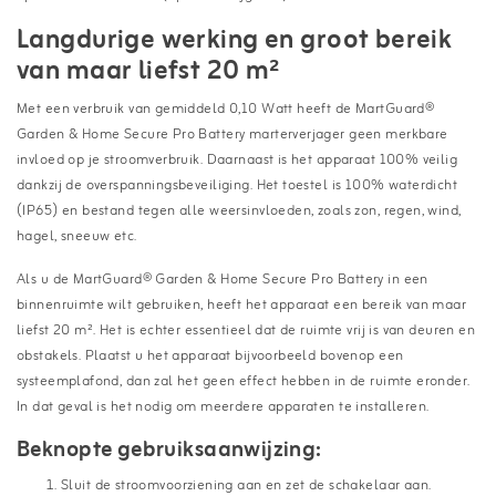
Langdurige werking en groot bereik
van maar liefst 20 m²
Met een verbruik van gemiddeld 0,10 Watt heeft de MartGuard®
Garden & Home Secure Pro Battery marterverjager geen merkbare
invloed op je stroomverbruik. Daarnaast is het apparaat 100% veilig
dankzij de overspanningsbeveiliging. Het toestel is 100% waterdicht
(IP65) en bestand tegen alle weersinvloeden, zoals zon, regen, wind,
hagel, sneeuw etc.
Als u de MartGuard® Garden & Home Secure Pro Battery in een
binnenruimte wilt gebruiken, heeft het apparaat een bereik van maar
liefst 20 m². Het is echter essentieel dat de ruimte vrij is van deuren en
obstakels. Plaatst u het apparaat bijvoorbeeld bovenop een
systeemplafond, dan zal het geen effect hebben in de ruimte eronder.
In dat geval is het nodig om meerdere apparaten te installeren.
Beknopte gebruiksaanwijzing:
Sluit de stroomvoorziening aan en zet de schakelaar aan.