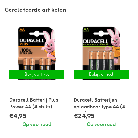
Gerelateerde artikelen
Bekijk artikel
Bekijk artikel
Duracell Batterij Plus
Duracell Batterijen
Power AA (4 stuks)
oplaadbaar type AA (4
stuks)
€4,95
€24,95
Op voorraad
Op voorraad