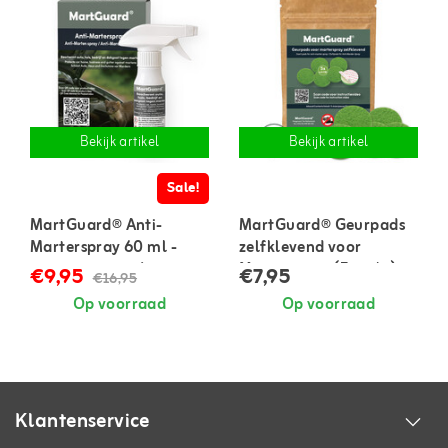
Bekijk artikel
Bekijk artikel
Sale!
MartGuard® Anti-
MartGuard® Geurpads
Marterspray 60 ml -
zelfklevend voor
geconcentreerd
Marterspray (5 stuks)
€9,95
€7,95
€16,95
Op voorraad
Op voorraad
Klantenservice