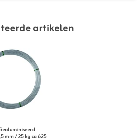
teerde artikelen
Gealuminiseerd
,5 mm / 25 kg ca 625