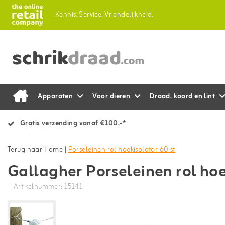
Kennis.
Service.
Vriendelijkheid.
Apparaten
Voor dieren
Draad, koord en lint
Gratis verzending vanaf €100,-*
Terug naar Home
|
Porseleinen rol hoekisolator 60 st
Gallagher Porseleinen rol hoe
| Artikelnummer: 15141