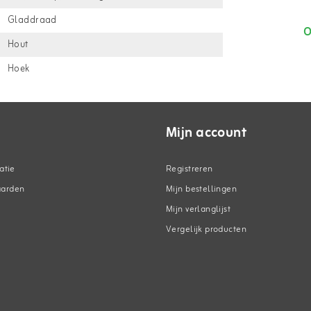
m
Gladdraad
O
Hout
Hoek
Mijn account
atie
Registreren
aarden
Mijn bestellingen
Mijn verlanglijst
Vergelijk producten
n