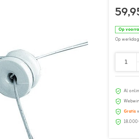
59,9
Op voorr
Op werkdage
Al onli
Webwin
Gratis
v
18.000+