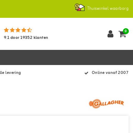
Thuiswinkel waarborg
0
9.1
door
19352
klanten
le levering
Online vanaf 2007