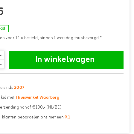
5
aad
n voor 14 u besteld, binnen 1 werkdag thuisbezorgd *
In winkelwagen
ne sinds
2007
kel met
Thuiswinkel Waarborg
erzending vanaf €100,- (NL/BE)
 klanten beoordelen ons met een
9.1