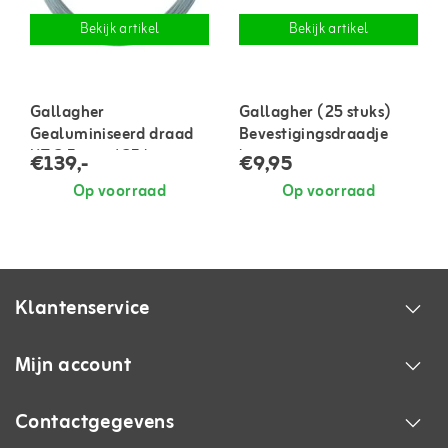
Bekijk artikel
Bekijk artikel
Gallagher
Gallagher (25 stuks)
Gealuminiseerd draad
Bevestigingsdraadje
HT 2,5 mm / 25 kg ca
kort
€139,-
€9,95
625 m
Op voorraad
Op voorraad
Klantenservice
Mijn account
Contactgegevens