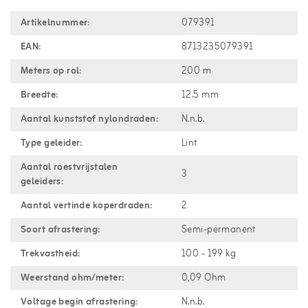
Artikelnummer:
079391
EAN:
8713235079391
Meters op rol:
200 m
Breedte:
12.5 mm
Aantal kunststof nylondraden:
N.n.b.
Type geleider:
Lint
Aantal roestvrijstalen
3
geleiders:
Aantal vertinde koperdraden:
2
Soort afrastering:
Semi-permanent
Trekvastheid:
100 - 199 kg
Weerstand ohm/meter:
0,09 Ohm
Voltage begin afrastering:
N.n.b.