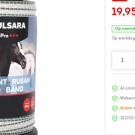
19,9
Op voorr
Op werkdage
Al onli
Webwin
Gratis
v
18.000+