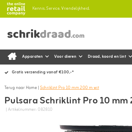
Kennis.
Service.
Vriendelijkheid.
Apparaten
Voor dieren
Draad, koord en lint
Gratis verzending vanaf €100,-*
Terug naar Home
|
Schriklint Pro 10 mm 200 m wit
Pulsara Schriklint Pro 10 mm
| Artikelnummer: 082810