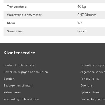
Trekvastheid:
40 kg
Weerstand ohm/meter:
0,47 Ohm/m
Kleur:
Wit
Soort dier:
Paard
Klantenservice
Contact klantenservice
Garantie en repar
Bestellen, wijzigen of annuleren
Algemene voorw
Betalen
Privacy Policy
Bezorgen en afhalen
Over ons
Retourneren
Fysieke winkel
Verzending en levertijden
Hoe wij begonne