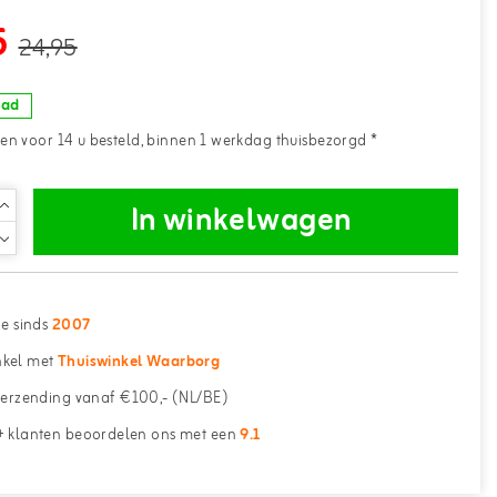
5
24,95
aad
n voor 14 u besteld, binnen 1 werkdag thuisbezorgd *
In winkelwagen
ne sinds
2007
kel met
Thuiswinkel Waarborg
erzending vanaf €100,- (NL/BE)
 klanten beoordelen ons met een
9.1