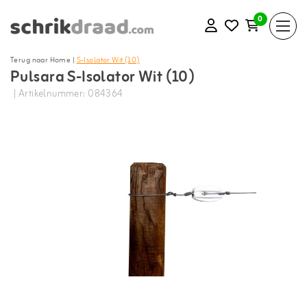
0
Terug naar Home
|
S-Isolator Wit (10)
Pulsara S-Isolator Wit (10)
| Artikelnummer: 084364