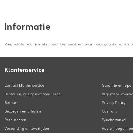
Informatie
Ringisolator voor metalen paal. Gemaakt van zwart hoogwaardig kunststo
Klantenservice
Contact klantenservice
Garantie en repar
Bestellen, wijzigen of annuleren
Algemene voorw
Betalen
Privacy Policy
Bezorgen en afhalen
Over ons
Retourneren
Fysieke winkel
Verzending en levertijden
Hoe wij begonne