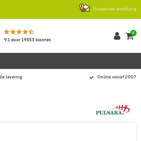
Thuiswinkel waarborg
0
9.1
door
19353
klanten
le levering
Online vanaf 2007