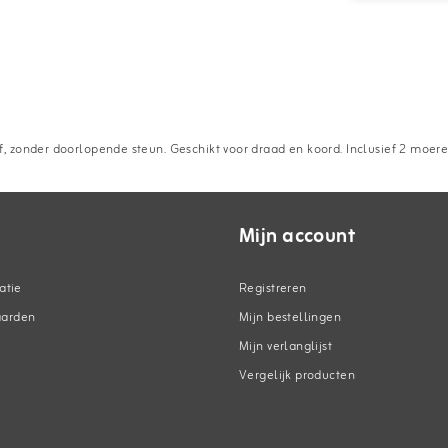
f, zonder doorlopende steun. Geschikt voor draad en koord. Inclusief 2 mo
Mijn account
atie
Registreren
aarden
Mijn bestellingen
Mijn verlanglijst
Vergelijk producten
n