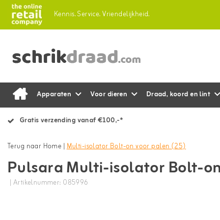
Kennis.
Service.
Vriendelijkheid.
Apparaten
Voor dieren
Draad, koord en lint
Gratis verzending vanaf €100,-*
Terug naar Home
|
Multi-isolator Bolt-on voor palen (25)
Pulsara Multi-isolator Bolt-o
| Artikelnummer: 085996