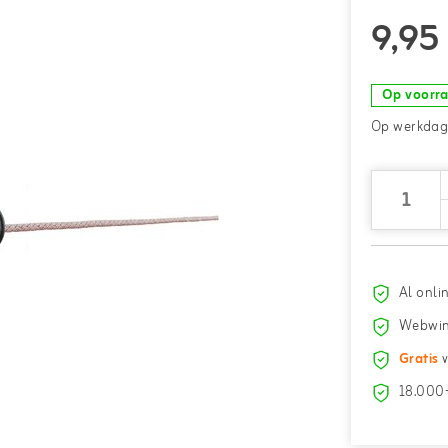
9,95
Op voorr
Op werkdage
Al onli
Webwin
Gratis
v
18.000+