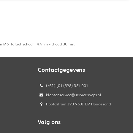
eren M6. Totaal schacht 47mm - draad 30mm.
Contactgegevens
(+31) (0) (598) 381 001
klantenservice@serviceshops.nl
Hoofdstraat 190 9601 EM Hoogezand
Volg ons