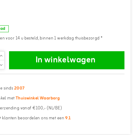
aad
n voor 14 u besteld, binnen 1 werkdag thuisbezorgd *
In winkelwagen
ne sinds
2007
kel met
Thuiswinkel Waarborg
erzending vanaf €100,- (NL/BE)
 klanten beoordelen ons met een
9.1