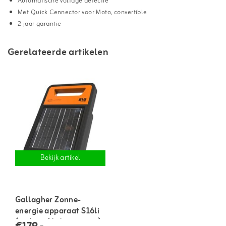
Automatische voltage detectie
Met Quick Cennector voor Moto, convertible
2 jaar garantie
Gerelateerde artikelen
Bekijk artikel
Gallagher Zonne-
energie apparaat S16li
(inclusief lithium accu)