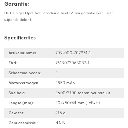
Garantie:
De Heiniger Opal Accu-tondeuse heeft 2 jaar garantie (exclusief
slijtende delen).
Specificaties
Artikelnummer:
709-000-707974-1
EAN:
7613073063037-1
Scheersnelheden:
2
Motorvermogen :
2850 mAh
Snelheid:
2600/3100 toeren per minuut
Lengte (mm):
204x50x44 mm (LxBxH)
Gewicht:
415 g
Geluidsemissie :
N.N.B.