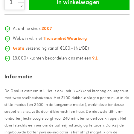
In winkelwagen
Al online sinds
2007
Webwinkel met
Thuiswinkel Waarborg
Gratis
verzending vanaf €100,- (NL/BE)
18.000+ klanten beoordelen ons met een
9.1
Informatie
De Opal is extreem stil. Het is ook indrukwekkend krachtig en uitgerust
met twee snelheidsniveaus. Met 3100 dubbele slagen per minuut in de
stille modus (en 2600 in de langzame modus), werkt deze tondeuse
soepel en snel, zelfs door dikke vacht en haar. De nieuwste lithium-
ionbatterijtechnologie zorgt voor 240 minuten snoerloos knippen. Het
duurt slechts een uur om de batterij volledig op te laden. Dankzij de
ingebouwde batterijniveau-indicator is het altijd mogelijk om de