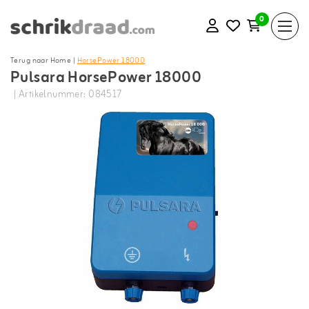
0
Terug naar Home
|
HorsePower 18000
Pulsara HorsePower 18000
| Artikelnummer: 084517