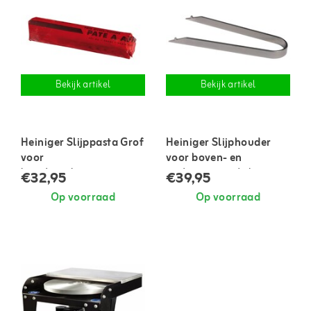
Bekijk artikel
Bekijk artikel
Heiniger Slijppasta Grof
Heiniger Slijphouder
voor
voor boven- en
huisdierscheermessen
ondermessen / platte
€32,95
€39,95
510 gram
scheermessen
Op voorraad
Op voorraad