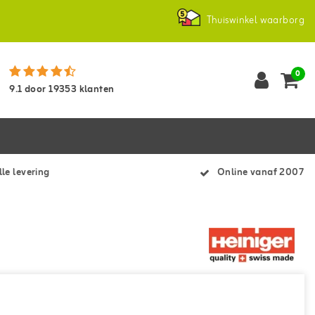
Thuiswinkel waarborg
0
9.1
door
19353
klanten
le levering
Online vanaf 2007