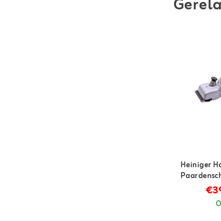
Gerela
Heiniger H
Paardensc
€39
O