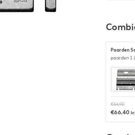
Combi
Paarden S
paarden 1 l
€66,90
€66,40
In