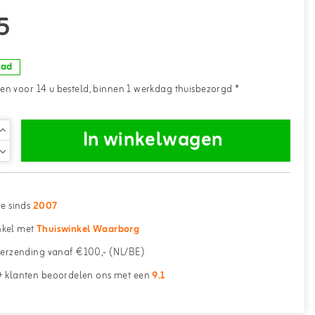
5
aad
n voor 14 u besteld, binnen 1 werkdag thuisbezorgd *
In winkelwagen
ne sinds
2007
kel met
Thuiswinkel Waarborg
erzending vanaf €100,- (NL/BE)
 klanten beoordelen ons met een
9.1