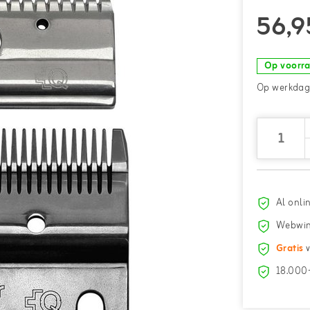
56,9
Op voorr
Op werkdage
Al onli
Webwin
Gratis
v
18.000+