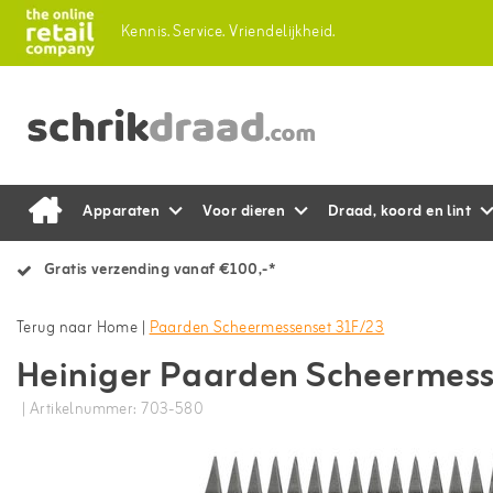
Kennis.
Service.
Vriendelijkheid.
Apparaten
Voor dieren
Draad, koord en lint
Gratis verzending vanaf €100,-*
Terug naar Home
|
Paarden Scheermessenset 31F/23
Heiniger Paarden Scheermess
| Artikelnummer: 703-580