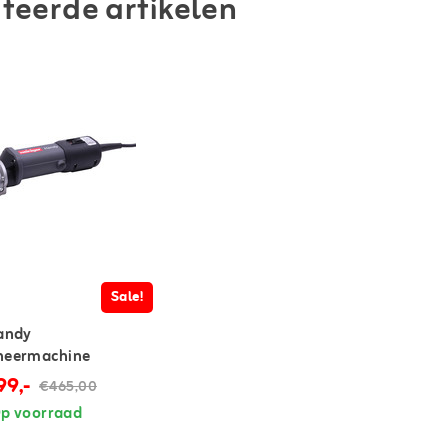
teerde artikelen
Sale!
andy
heermachine
9,-
€465,00
p voorraad