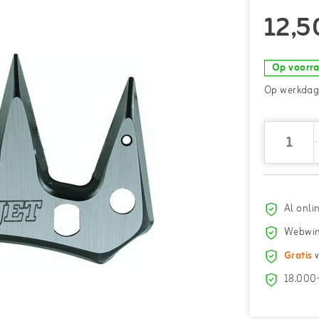
12,5
Op voorr
Op werkdage
Al onli
Webwin
Gratis
v
18.000+