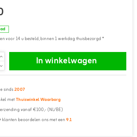
0
aad
n voor 14 u besteld, binnen 1 werkdag thuisbezorgd *
In winkelwagen
ne sinds
2007
kel met
Thuiswinkel Waarborg
erzending vanaf €100,- (NL/BE)
 klanten beoordelen ons met een
9.1