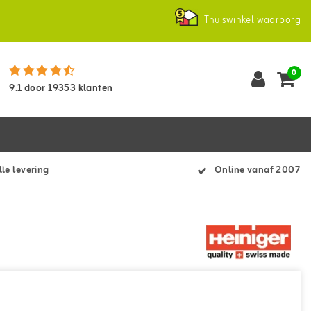
Thuiswinkel waarborg
0
9.1
door
19353
klanten
le levering
Online vanaf 2007