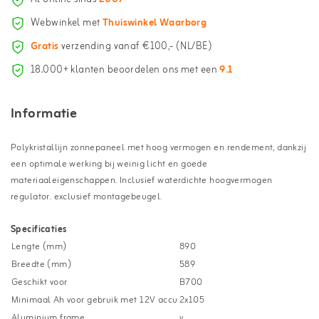
Webwinkel met
Thuiswinkel Waarborg
Gratis
verzending vanaf €100,- (NL/BE)
18.000+ klanten beoordelen ons met een
9.1
Informatie
Polykristallijn zonnepaneel met hoog vermogen en rendement, dankzij
een optimale werking bij weinig licht en goede
materiaaleigenschappen. Inclusief waterdichte hoogvermogen
regulator. exclusief montagebeugel.
Specificaties
Lengte (mm)
890
Breedte (mm)
589
Geschikt voor
B700
Minimaal Ah voor gebruik met 12V accu
2x105
Aluminium frame
y