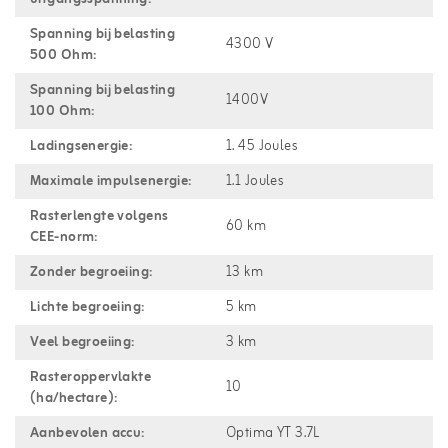
Spanning bij belasting
4300 V
500 Ohm:
Spanning bij belasting
1400V
100 Ohm:
Ladingsenergie:
1. 45 Joules
Maximale impulsenergie:
1.1 Joules
Rasterlengte volgens
60 km
CEE-norm:
Zonder begroeiing:
13 km
Lichte begroeiing:
5 km
Veel begroeiing:
3 km
Rasteroppervlakte
10
(ha/hectare):
Aanbevolen accu:
Optima YT 3.7L