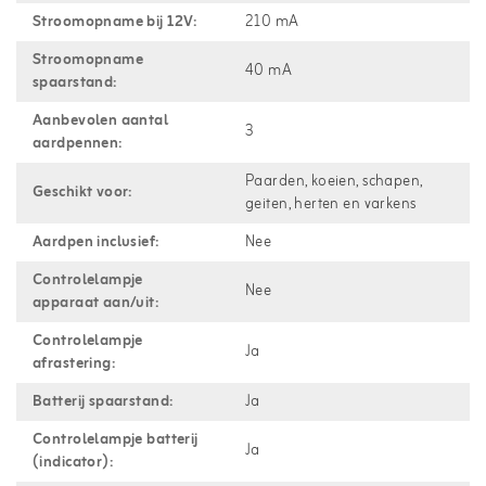
Stroomopname bij 12V:
210 mA
Stroomopname
40 mA
spaarstand:
Aanbevolen aantal
3
aardpennen:
Paarden, koeien, schapen,
Geschikt voor:
geiten, herten en varkens
Aardpen inclusief:
Nee
Controlelampje
Nee
apparaat aan/uit:
Controlelampje
Ja
afrastering:
Batterij spaarstand:
Ja
Controlelampje batterij
Ja
(indicator):