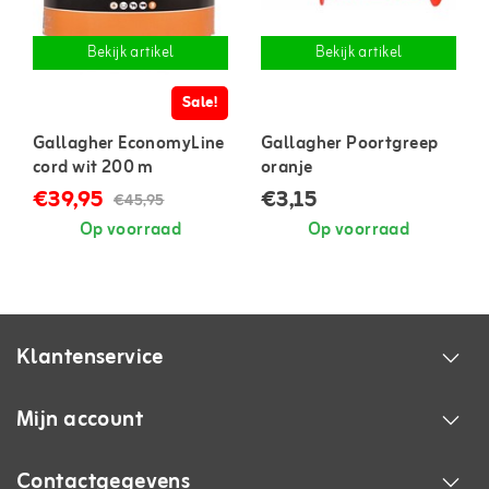
Bekijk artikel
Bekijk artikel
Sale!
Gallagher EconomyLine
Gallagher Poortgreep
cord wit 200 m
oranje
€39,95
€3,15
€45,95
Op voorraad
Op voorraad
Klantenservice
Mijn account
Contactgegevens