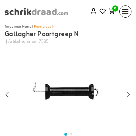
0
Terug naar Home
|
Poortgreep N
Gallagher Poortgreep N
| Artikelnummer: 7585