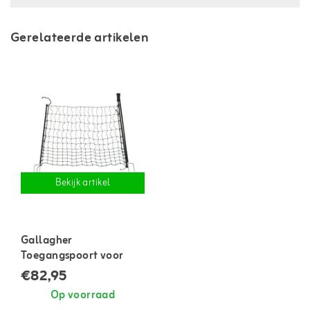
Gerelateerde artikelen
Bekijk artikel
Gallagher
Toegangspoort voor
netten
€82,95
Op voorraad