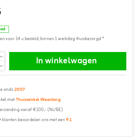
5
aad
n voor 14 u besteld, binnen 1 werkdag thuisbezorgd *
In winkelwagen
ne sinds
2007
kel met
Thuiswinkel Waarborg
erzending vanaf €100,- (NL/BE)
 klanten beoordelen ons met een
9.1