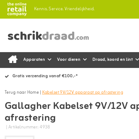
Kennis.
Service.
Vriendelijkheid.
Apparaten
Voor dieren
Draad, koord en lint
Gratis verzending vanaf €100,-*
Terug naar Home
|
Kabelset 9V/12V apparaat op afrastering
Gallagher Kabelset 9V/12V a
afrastering
| Artikelnummer: 4938