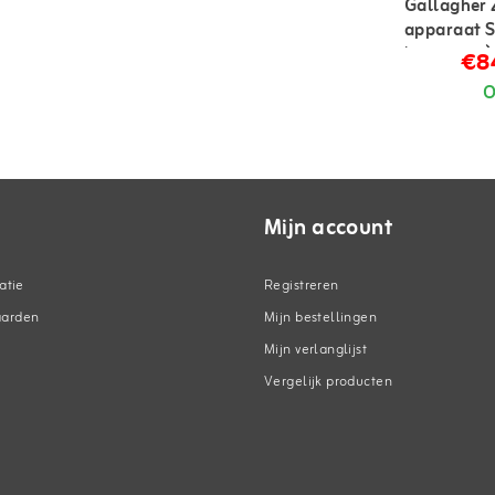
Gallagher 
apparaat S
batterijen)
€8
O
Mijn account
atie
Registreren
aarden
Mijn bestellingen
Mijn verlanglijst
Vergelijk producten
n