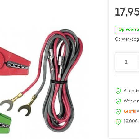
17,9
Op voorr
Op werkdage
Al onli
Webwin
Gratis
v
18.000+