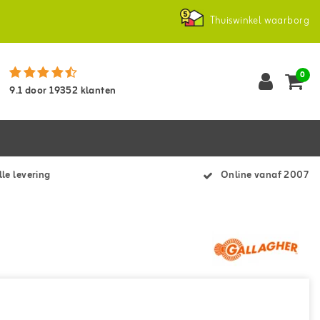
Thuiswinkel waarborg
0
9.1
door
19352
klanten
le levering
Online vanaf 2007