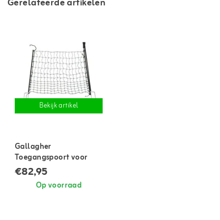
Gerelateerde artikelen
Bekijk artikel
Gallagher
Toegangspoort voor
netten
€82,95
Op voorraad