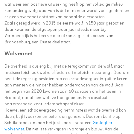
wat weer een positieve uitwerking heeft op het volledige milieu.
Een ander gevolg daarvan is dat er minder wordt voortgeplant en
er geen overschot ontstaat van bepaalde diersoorten.
Zoals gezegd werd in 2015 de eerste wolf in 150 jaar gespot en
daar kwamen de afgelopen paar jaar steeds meer bij.
Vermoedelijk is het eerste dier afkomstig uit de bossen van
Brandenburg, een Duitse deelstaat.
Wolvennet
De overheid is dus erg blij met de terugkomst van de wolf, maar
realiseert zich ook welke effecten dit met zich meebrengt. Daarom
heeft de regering besloten om een schadevergoeding uit te keren
aan mensen die hinder hebben ondervonden van de wolf. Aan
het begin van 2020 kwamen zo’n 60 schapen om het leven in
Brabant, nadat een wolf ze had gebeten. Een absoluut
horrorscenario voor iedere schapenfokker.
Hoewel een schadevergoeding het minste is wat de overheid kan
doen, blijft voorkomen beter dan genezen. Daarom bent u op
Schrikdraad.com aan het juiste adres voor een
Gallagher
wolvennet
. Dit net is te verkrijgen in oranje en blauw. Aan de