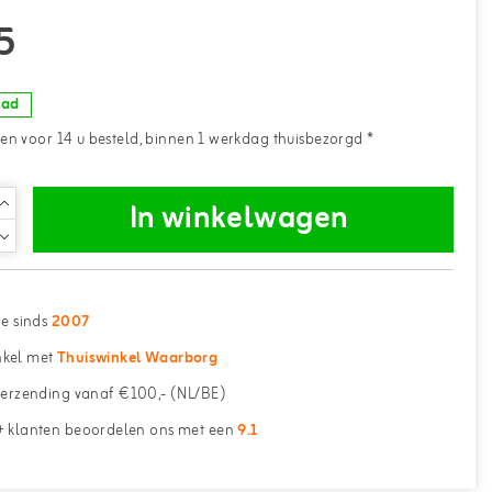
5
aad
n voor 14 u besteld, binnen 1 werkdag thuisbezorgd *
In winkelwagen
ne sinds
2007
kel met
Thuiswinkel Waarborg
erzending vanaf €100,- (NL/BE)
 klanten beoordelen ons met een
9.1