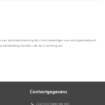
 is een extra bescherming die u kunt bevestigen voor extra gemoedsrust.
de handleiding voordat u de val in werking zet.
Contactgegevens
(+31) (0) (598) 381 001