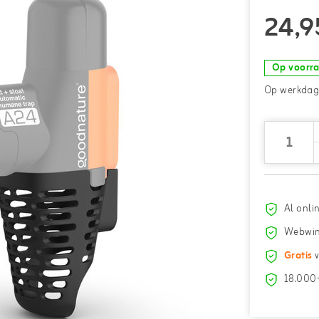
24,9
Op voorr
Op werkdage
Al onli
Webwin
Gratis
v
18.000+