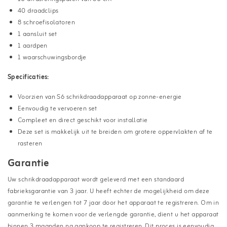
40 draadclips
8 schroefisolatoren
1 aansluit set
1 aardpen
1 waarschuwingsbordje
Specificaties:
Voorzien van S6 schrikdraadapparaat op zonne-energie
Eenvoudig te vervoeren set
Compleet en direct geschikt voor installatie
Deze set is makkelijk uit te breiden om grotere oppervlakten af te
rasteren
Garantie
Uw schrikdraadapparaat wordt geleverd met een standaard
fabrieksgarantie van 3 jaar. U heeft echter de mogelijkheid om deze
garantie te verlengen tot 7 jaar door het apparaat te registreren. Om in
aanmerking te komen voor de verlengde garantie, dient u het apparaat
binnen 3 maanden na aankoop te registreren. Dit proces is eenvoudig