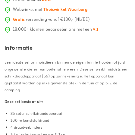
Webwinkel met
Thuiswinkel Waarborg
Gratis
verzending vanaf €100,- (NL/BE)
18.000+ klanten beoordelen ons met een
9.1
Informatie
Een ideale set om huisdieren binnen de eigen tuin te houden of juist
ongewenste dieren van buitenaf te weren. Deze set werkt middels een
schrikdraadapparaat (S6) op zonne-energie. Het apparaat kan
geplaatst worden op elke gewenste plek in de tuin of op bijv. de
camping.
Deze set bestaat uit:
S6 solar schrikdraadapparaat
100 m kunststofdraad
4 draadverbinders
10 afrasteringspalen van 80 cm