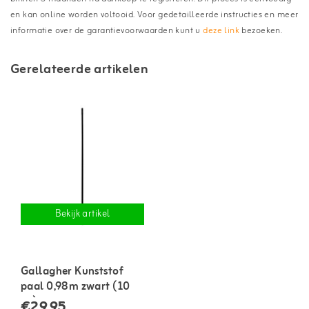
en kan online worden voltooid. Voor gedetailleerde instructies en meer
informatie over de garantievoorwaarden kunt u
deze link
bezoeken.
Gerelateerde artikelen
Bekijk artikel
Gallagher Kunststof
paal 0,98m zwart (10
st.)
€29,95